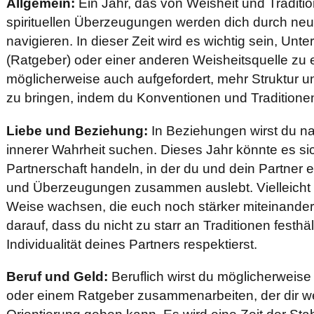
Allgemein:
Ein Jahr, das von Weisheit und Traditio
spirituellen Überzeugungen werden dich durch ne
navigieren. In dieser Zeit wird es wichtig sein, Un
(Ratgeber) oder einer anderen Weisheitsquelle zu e
möglicherweise auch aufgefordert, mehr Struktur 
zu bringen, indem du Konventionen und Traditionen
Liebe und Beziehung:
In Beziehungen wirst du na
innerer Wahrheit suchen. Dieses Jahr könnte es sic
Partnerschaft handeln, in der du und dein Partne
und Überzeugungen zusammen auslebt. Vielleicht we
Weise wachsen, die euch noch stärker miteinander
darauf, dass du nicht zu starr an Traditionen festhä
Individualität deines Partners respektierst.
Beruf und Geld:
Beruflich wirst du möglicherweise
oder einem Ratgeber zusammenarbeiten, der dir we
Orientierung geben kann. Es wird eine Zeit der Stab