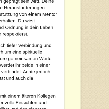
n geprägt sein wird. Deine
ue Herausforderungen
terstützung von einem Mentor
rhalten. Du wirst
und Ordnung in dein Leben
 respektierst.
ch tiefer Verbindung und
h um eine spirituelle
r eure gemeinsamen Werte
rdet ihr beide in einer
 verbindet. Achte jedoch
ltst und auch die
 mit einem älteren Kollegen
rtvolle Einsichten und
ilität und des sicheren