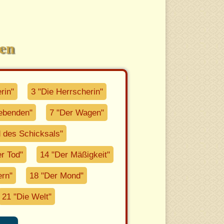
ten
rin"
3 "Die Herrscherin"
iebenden"
7 "Der Wagen"
 des Schicksals"
r Tod"
14 "Der Mäßigkeit"
ern"
18 "Der Mond"
21 "Die Welt"