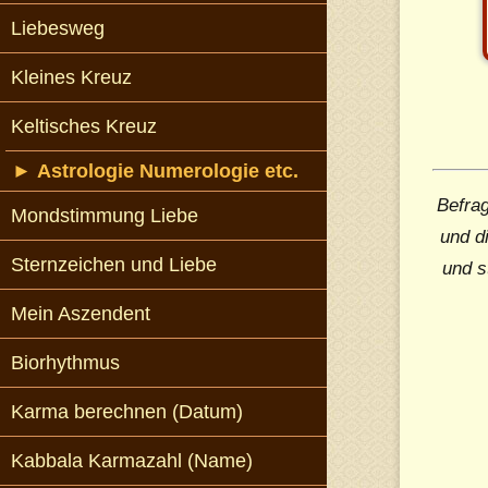
Liebesweg
Kleines Kreuz
Keltisches Kreuz
►
Astrologie Numerologie etc.
Befrag
Mondstimmung Liebe
und d
Sternzeichen und Liebe
und s
Mein Aszendent
Biorhythmus
Karma berechnen (Datum)
Kabbala Karmazahl (Name)