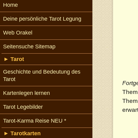
Home
Deine persönliche Tarot Legung
Web Orakel
Seitensuche Sitemap
►
Tarot
Geschichte und Bedeutung des
Tarot
Fortg
Thema
Kartenlegen lernen
Thema
Tarot Legebilder
erwart
Tarot-Karma Reise NEU *
►
Tarotkarten