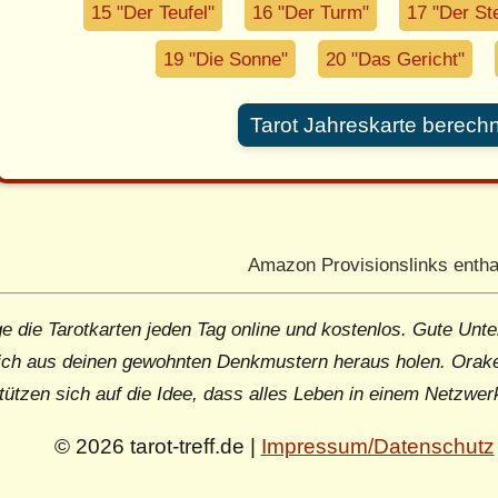
15 "Der Teufel"
16 "Der Turm"
17 "Der St
19 "Die Sonne"
20 "Das Gericht"
Tarot Jahreskarte berech
Amazon Provisionslinks entha
e die Tarotkarten jeden Tag online und kostenlos. Gute Unte
ich aus deinen gewohnten Denkmustern heraus holen. Orake
tützen sich auf die Idee, dass alles Leben in einem Netzwer
© 2026 tarot-treff.de |
Impressum/Datenschutz