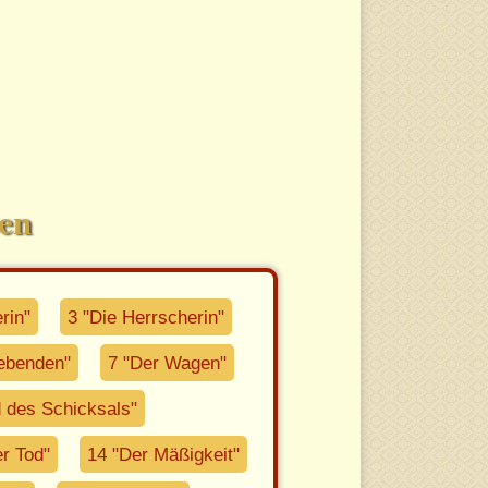
ten
rin"
3 "Die Herrscherin"
iebenden"
7 "Der Wagen"
 des Schicksals"
r Tod"
14 "Der Mäßigkeit"