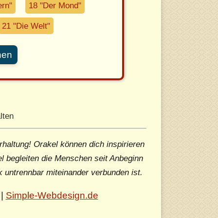
ern"
18 "Der Mond"
21 "Die Welt"
nen
lten
rhaltung! Orakel können dich inspirieren
l begleiten die Menschen seit Anbeginn
k untrennbar miteinander verbunden ist.
|
Simple-Webdesign.de