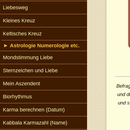
Liebesweg
Kleines Kreuz
Keltisches Kreuz
►
Astrologie Numerologie etc.
Mondstimmung Liebe
Sternzeichen und Liebe
Mein Aszendent
Befrag
und d
Biorhythmus
und s
Karma berechnen (Datum)
Kabbala Karmazahl (Name)