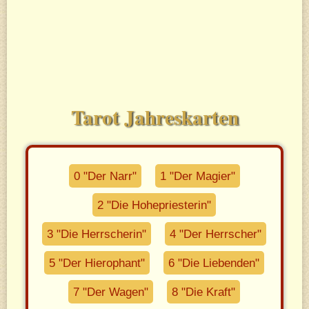
Tarot Jahreskarten
0 "Der Narr"
1 "Der Magier"
2 "Die Hohepriesterin"
3 "Die Herrscherin"
4 "Der Herrscher"
5 "Der Hierophant"
6 "Die Liebenden"
7 "Der Wagen"
8 "Die Kraft"