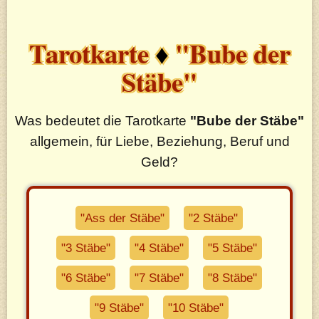
Tarotkarte
♦
"Bube der
Stäbe"
Was bedeutet die Tarotkarte
"Bube der Stäbe"
allgemein, für Liebe, Beziehung, Beruf und
Geld?
"Ass der Stäbe"
"2 Stäbe"
"3 Stäbe"
"4 Stäbe"
"5 Stäbe"
"6 Stäbe"
"7 Stäbe"
"8 Stäbe"
"9 Stäbe"
"10 Stäbe"