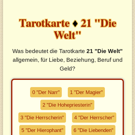
Tarotkarte
♦
21 "Die
Welt"
Was bedeutet die Tarotkarte
21 "Die Welt"
allgemein, für Liebe, Beziehung, Beruf und
Geld?
0 "Der Narr"
1 "Der Magier"
2 "Die Hohepriesterin"
3 "Die Herrscherin"
4 "Der Herrscher"
5 "Der Hierophant"
6 "Die Liebenden"